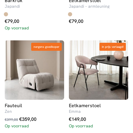
Barkruk
Eetkamerstoel
Japandi
Japandi – armleuning
€
79,00
€
79,00
Op voorraad
nergens goedkoper
nergens goedkoper
in prijs verlaagd!
in prijs verlaagd!
Fauteuil
Eetkamerstoel
Zen
Emma
Oorspronkelijke
Huidige
€
359,00
€
149,00
€
399,00
prijs
prijs
Op voorraad
Op voorraad