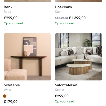
Bank
Hoekbank
Roos
Kay
Oorspronkelijke
Huidige
€
999,00
€
1.399,00
€
1.699,00
prijs
prijs
Op voorraad
Op voorraad
was:
is:
€1.699,00.
€1.399,00.
Sidetable
Salontafelset
Wow
Kelsie
€
299,00
€
179,00
Op voorraad