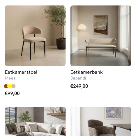
was:
is:
€399,00.
€359,00.
Eetkamerstoel
Eetkamerbank
Mees
Japandi
€
249,00
€
99,00