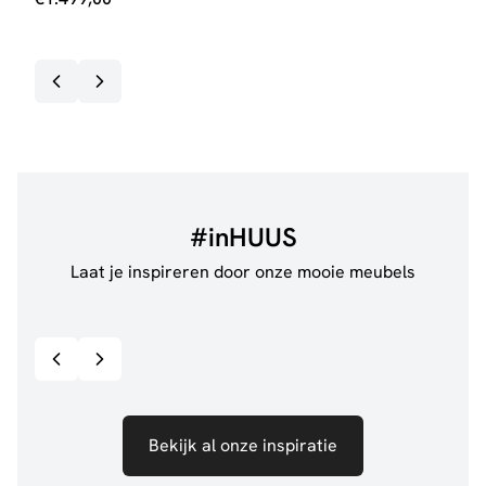
#inHUUS
Laat je inspireren door onze mooie meubels
@anouskaband
528
@de.
Bekijk inspiratie details
Bekijk al onze inspiratie