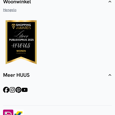
Woonwinkel
Hengelo
Meer HUUS
facebook
instagram
pinterest
youtube