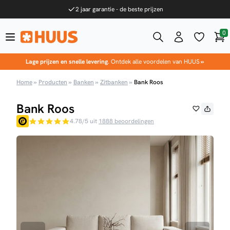
Ga naar de inhoud
2 jaar garantie - de beste prijzen
0
Win
HUUS.nl
Lage prijzen en snelle levering
. Ontdek alle voordelen van HUUS
»
Home
»
Producten
»
Banken
»
Zitbanken
»
Bank Roos
Bank Roos
4.78/5 uit
1888 beoordelingen