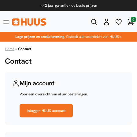
Ga naar de inhoud
2 jaar garantie - de beste prijzen
0
Win
HUUS.nl
Lage prijzen en snelle levering
. Ontdek alle voordelen van HUUS
»
Home
»
Contact
Contact
Mijn account
Voor een overzicht van al uw bestellingen.
Inloggen HUUS account