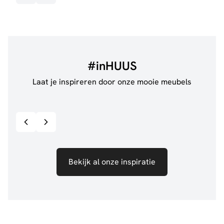
#inHUUS
Laat je inspireren door onze mooie meubels
@anouskaband
528
@de.
Bekijk inspiratie details
Bekijk al onze inspiratie