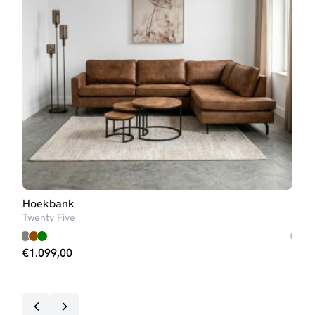
zorgeloos gebruik.
Hoekbank
Hoe
Twenty Five
Steij
€
1.099,00
€
69
Op v