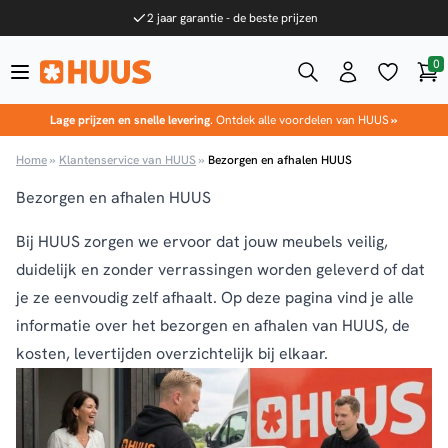
Ga naar de inhoud
2 jaar garantie - de beste prijzen
0
Win
HUUS.nl
Lage prijzen en snelle levering
. Ontdek alle voordelen van HUUS
»
Home
»
Klantenservice van HUUS
»
Bezorgen en afhalen HUUS
Bezorgen en afhalen HUUS
Bij HUUS zorgen we ervoor dat jouw meubels veilig,
duidelijk en zonder verrassingen worden geleverd of dat
je ze eenvoudig zelf afhaalt. Op deze pagina vind je alle
informatie over het bezorgen en afhalen van HUUS, de
kosten, levertijden overzichtelijk bij elkaar.