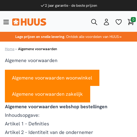
Ga naar de inhoud
2 jaar garantie - de beste prijzen
0
Win
HUUS.nl
Lage prijzen en snelle levering
. Ontdek alle voordelen van HUUS
»
Home
»
Algemene voorwaarden
Algemene voorwaarden
Algemene voorwaarden woonwinkel
Algemene voorwaarden zakelijk
Algemene voorwaarden webshop bestellingen
Inhoudsopgave:
Artikel 1 – Definities
Artikel 2 – Identiteit van de ondernemer