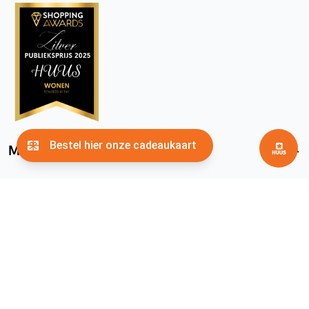
Meer HUUS
facebook
instagram
pinterest
youtube
Algemene voorwaarden
Privacyverklaring
Cookies
© 2026
HUUS.nl
. Alle rechten voorbehouden.