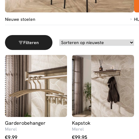
Go to Nieuwe stoelen
Nieuwe stoelen
HU
Filteren
Garderobehanger
Kapstok
Merel
Merel
€
9,99
€
99,95