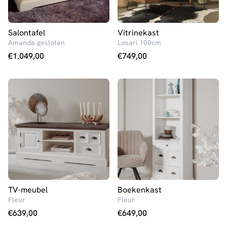
Salontafel
Vitrinekast
Amanda gesloten
Losari 100cm
€
1.049,00
€
749,00
TV-meubel
Boekenkast
Fleur
Fleur
€
639,00
€
649,00