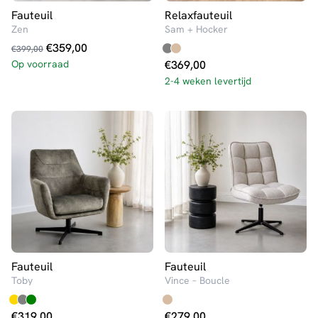
Fauteuil
Relaxfauteuil
Zen
Sam + Hocker
Oorspronkelijke
Huidige
€
359,00
€
399,00
prijs
prijs
Op voorraad
€
369,00
was:
is:
2-4 weken levertijd
€399,00.
€359,00.
Fauteuil
Fauteuil
Toby
Vince – Boucle
€
319,00
€
279,00