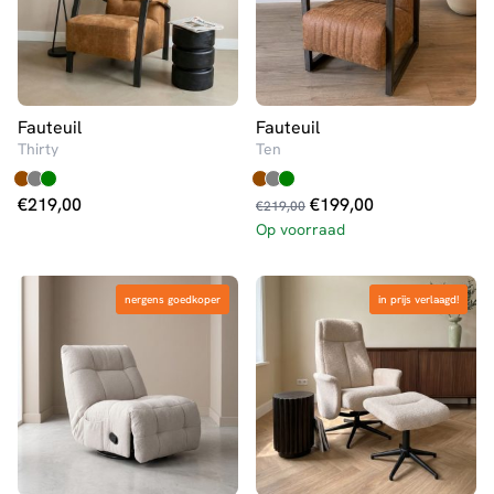
Fauteuil
Fauteuil
Thirty
Ten
Oorspronkelijke
Huidige
€
219,00
€
199,00
€
219,00
prijs
prijs
Op voorraad
was:
is:
€219,00.
€199,00.
nergens goedkoper
nergens goedkoper
in prijs verlaagd!
in prijs verlaagd!