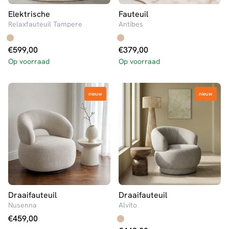
Elektrische
Fauteuil
Relaxfauteuil Tampere
Antibes
€
599,00
€
379,00
Op voorraad
Op voorraad
nieuw
nieuw
nieuw
nieuw
Draaifauteuil
Draaifauteuil
Nusenna
Alvito
€
459,00