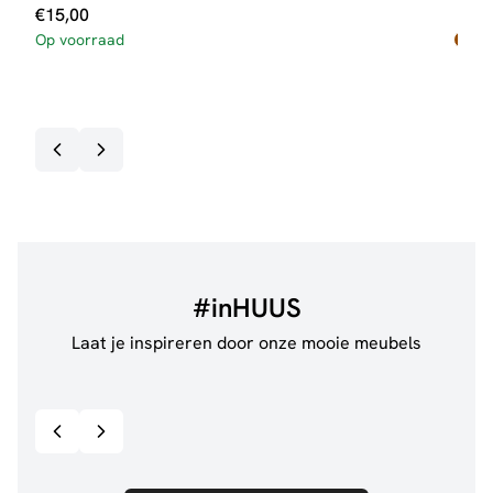
Ten
€
15,00
Op voorraad
Oors
Huid
€
219
prijs
prijs
Op v
was:
is:
€219
€199
#inHUUS
Laat je inspireren door onze mooie meubels
@anouskaband
528
@thui
Bekijk inspiratie details