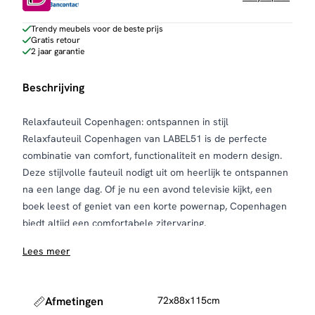
Trendy meubels voor de beste prijs
Gratis retour
2 jaar garantie
Beschrijving
Relaxfauteuil Copenhagen: ontspannen in stijl
Relaxfauteuil Copenhagen van LABEL51 is de perfecte
combinatie van comfort, functionaliteit en modern design.
Deze stijlvolle fauteuil nodigt uit om heerlijk te ontspannen
na een lange dag. Of je nu een avond televisie kijkt, een
boek leest of geniet van een korte powernap, Copenhagen
biedt altijd een comfortabele zitervaring.
Dankzij het handmatig verstelbare systeem pas je de
Lees meer
fauteuil eenvoudig aan jouw wensen aan. Met behulp van
de subtiele hendel zet je de rugleuning gemakkelijk naar
achteren. Wil je nog meer ontspannen? Dan kun je ook de
Afmetingen
72x88x115cm
voetsteun omhoog brengen voor optimaal comfort.