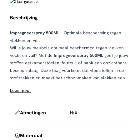
2 jaar garantie
Beschrijving
Impregneerspray 500ML
– Optimale bescherming tegen
vlekken en vuil
Wil je jouw meubels optimaal beschermen tegen vlekken,
vocht en vuil? Met de
Impregneerspray 500ML
geef je jouw
stoffen eetkamerstoelen, fauteuil of bank een onzichtbare
beschermlaag. Deze laag voorkomt dat vloeistoffen in de
stof trekken en maakt het schoonmaken van vlekken een
stuk eenvoudiger.
Lees meer
De compacte 500ML verpakking is ideaal voor het
behandelen van een kleiner meubelstuk of voor het
bijwerken van eerder behandelde meubels. Dankzij de
Afmetingen
N/B
gebruiksvriendelijke sprayfles breng je het product
eenvoudig en gelijkmatig aan, zonder strepen of vlekken.
Materiaal