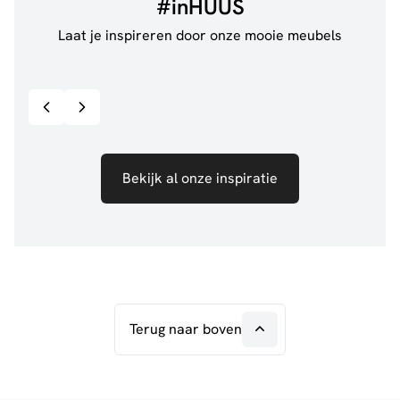
#inHUUS
Laat je inspireren door onze mooie meubels
@jillgoede_
867
@de.
Bekijk inspiratie details
Bekijk al onze inspiratie
Terug naar boven