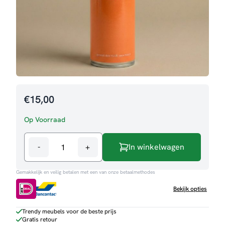
€
15,00
Op Voorraad
-
+
In winkelwagen
Impregneerspray
aantal
Gemakkelijk en veilig betalen met een van onze betaalmethodes
Bekijk opties
Trendy meubels voor de beste prijs
Gratis retour