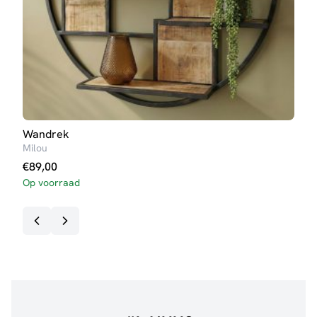
Wandrek
Wan
Milou
Jola
€
89,00
€
89
Op voorraad
3-5 