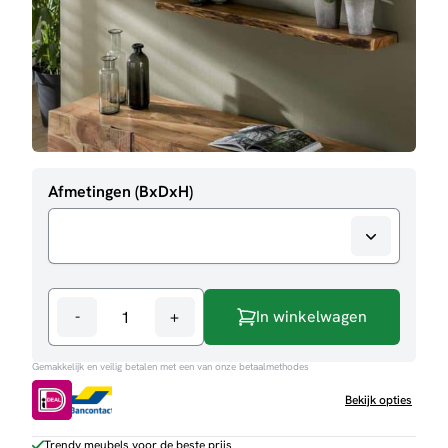
Afmetingen (BxDxH)
-
+
In winkelwagen
Wandplank
Zara
Gemakkelijk en veilig betalen met een van onze betaalmethodes
aantal
Bekijk opties
Trendy meubels voor de beste prijs