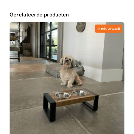
Gerelateerde producten
In prijs verlaagd!
In prijs verlaagd!