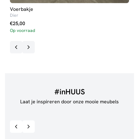
Voerbakje
Wan
Dier
Jola
€
25,00
€
89
Op voorraad
3-5 
#inHUUS
Laat je inspireren door onze mooie meubels
@jillgoede_
867
@sha
Bekijk inspiratie details