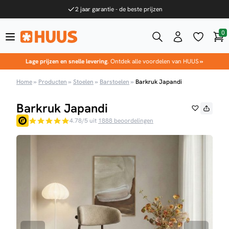
Ga naar de inhoud
2 jaar garantie - de beste prijzen
0
Win
HUUS.nl
Lage prijzen en snelle levering
. Ontdek alle voordelen van HUUS
»
Home
»
Producten
»
Stoelen
»
Barstoelen
»
Barkruk Japandi
Barkruk Japandi
4.78/5 uit
1888 beoordelingen