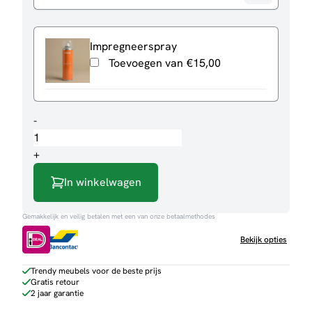
Impregneerspray
Toevoegen van
€
15,00
Barkruk
-
Japandi
aantal
+
In winkelwagen
Gemakkelijk en veilig betalen met een van onze betaalmethodes
Bekijk opties
Trendy meubels voor de beste prijs
Gratis retour
2 jaar garantie