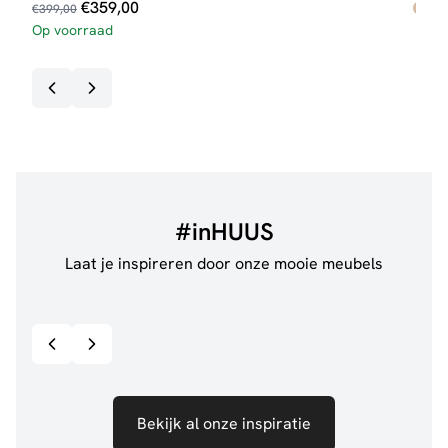
Oorspronkelijke
Huidige
€
359,00
€
399,00
prijs
prijs
Op voorraad
€
63
was:
is:
€399,00.
€359,00.
#inHUUS
Laat je inspireren door onze mooie meubels
@de.pleck
@thui
Bekijk inspiratie details
Bekijk al onze inspiratie