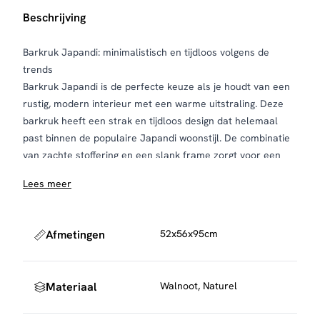
Beschrijving
Barkruk Japandi: minimalistisch en tijdloos volgens de
trends
Barkruk Japandi is de perfecte keuze als je houdt van een
rustig, modern interieur met een warme uitstraling. Deze
barkruk heeft een strak en tijdloos design dat helemaal
past binnen de populaire Japandi woonstijl. De combinatie
van zachte stoffering en een slank frame zorgt voor een
stijlvolle look die moeiteloos aansluit bij een moderne
Lees meer
keuken, kookeiland of bartafel.
De barkruk is verkrijgbaar in twee kleuren: taupe en zand.
Beide tinten geven een rustige basis en zijn makkelijk te
Afmetingen
52x56x95cm
combineren met hout, lichte keukens of juist donkere
accenten. Het metalen frame heeft een houtlook, waardoor
de barkruk extra warm oogt en perfect past in interieurs
Materiaal
Walnoot, Naturel
waar natuurlijke materialen centraal staan.
Naast het design is deze barkruk ook comfortabel in