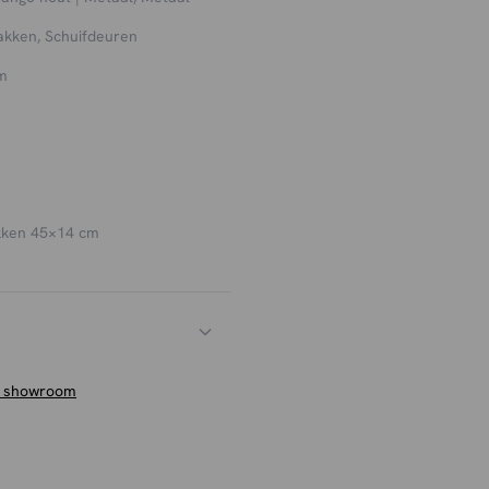
roge doek.
akken, Schuifdeuren
iverse stijlen, maten en
m
r is altijd een TV-meubel dat
kken 45×14 cm
n showroom