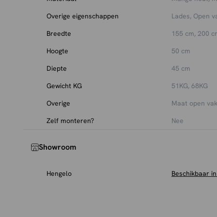
De metalen delen kun je eenvoudig afnemen met een d
Overige eigenschappen
Lades, Open v
TV-meubels bij HUUS
Bij HUUS vind je een
ruim assortiment TV-meubels
in d
Breedte
155 cm, 200 c
materialen. Van strak modern tot robuust industrieel: e
Hoogte
50 cm
perfect aansluit bij jouw interieur en woonwensen.
Diepte
45 cm
Gewicht KG
51KG, 68KG
Overige
Maat open va
Zelf monteren?
Nee
Showroom
Hengelo
Beschikbaar i