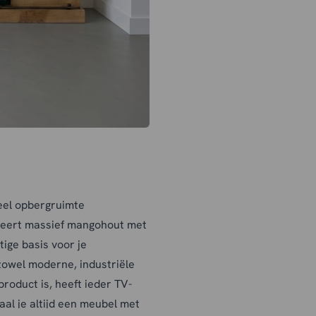
eel opbergruimte
neert massief mangohout met
ge basis voor je
owel moderne, industriële
roduct is, heeft ieder TV-
al je altijd een meubel met