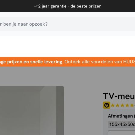
2 jaar garantie - de beste prijzen
 ben je naar opzoek?
age prijzen en snelle levering
. Ontdek alle voordelen van HUU
TV-meub
Afmetingen 