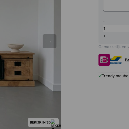
TV-
-
meubel
Lotte
+
aantal
Gemakkelijk en 
Be
Trendy meubels
BEKIJK IN 3D