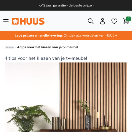
Ga naar de inhoud
2 jaar garantie - de beste prijzen
0
Win
HUUS.nl
Lage prijzen en snelle levering
. Ontdek alle voordelen van HUUS
»
Home
»
4 tips voor het kiezen van je tv-meubel
4 tips voor het kiezen van je tv-meubel