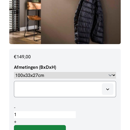
€
149,00
Afmetingen (BxDxH)
Kapstok
-
Marit
aantal
+