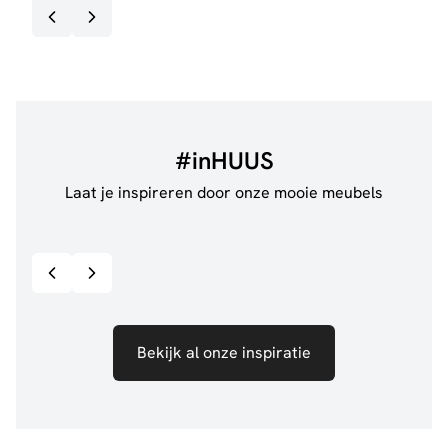
#inHUUS
Laat je inspireren door onze mooie meubels
@jillgoede_
867
@sha
Bekijk inspiratie details
Bekijk al onze inspiratie