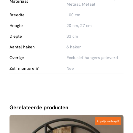
Materiaal
Metaal, Metaal
Breedte
100 cm
Hoogte
20 cm, 27 cm
Diepte
33 cm
Aantal haken
6 haken
Overige
Exclusief hangers geleverd
Zelf monteren?
Nee
Gerelateerde producten
in prijs verlaagd!
in prijs verlaagd!