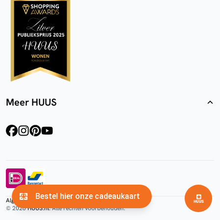
Meer HUUS
facebook
instagram
pinterest
youtube
Algemene voorwaarden
Privacyverklaring
Cookies
© 2026
HUUS.nl
. Alle rechten voorbehouden.