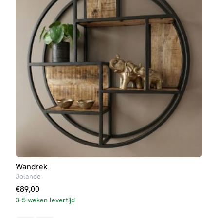
Wandrek
Meub
Jolande
€
15
€
89,00
3-5 weken levertijd