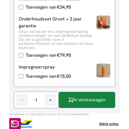
Toevoegen van
€
34,95
Onderhoudsset Groot + 3 jaar
garantie
Deze set bevat een impregneerspray,
vlekkenreiniger en een praktisch doekje.
De set is geschikt voor 4
eetkamerstoelen of één banken of twee
fauteuils.
Toevoegen van
€
79,95
Impregneerspray
Toevoegen van
€
15,00
-
+
In winkelwagen
Bank
Sunderland
Gemakkelijk en veilig betalen met een van onze betaalmethodes
aantal
Bekijk opties