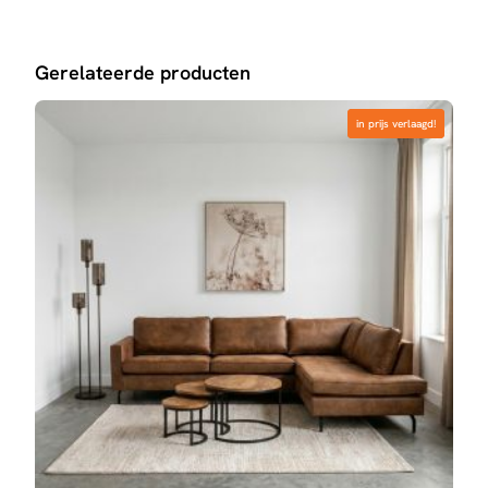
Gerelateerde producten
in prijs verlaagd!
in prijs verlaagd!