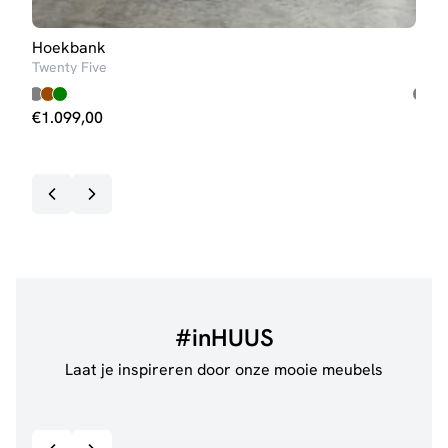
Hoekbank
Hoe
Twenty Five
Turij
€
1.099,00
€
1.
#inHUUS
Laat je inspireren door onze mooie meubels
@de.pleck
@thui
Bekijk inspiratie details