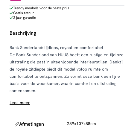
Trendy meubels voor de beste prijs
Gratis retour
2 jaar garantie
Beschrijving
Bank Sunderland: tijdloos, royaal en comfortabel
De Bank Sunderland van HUUS heeft een rustige en tijdloze
uitstraling die past in uiteenlopende interieurstijlen. Dankzij
de royale zitdiepte biedt dit model volop ruimte om
comfortabel te ontspannen. Zo vormt deze bank een fijne
basis voor de woonkamer, waarin comfort en uitstraling
samenkomen.
De comfortabele zitting en ondersteunende rugleuning
Lees meer
zorgen voor een prettig zitgevoel, geschikt voor dagelijks
gebruik. Bovendien draagt het evenwichtige ontwerp bij aan
een ontspannen uitstraling, waardoor de bank zowel
Afmetingen
289x107x88cm
uitnodigend als stijlvol oogt. Ideaal voor lange avonden
ontspannen in huis.