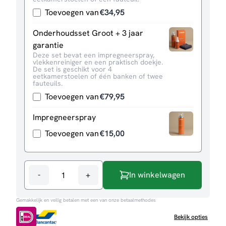
Toevoegen van
€
34,95
Onderhoudsset Groot + 3 jaar
garantie
Deze set bevat een impregneerspray,
vlekkenreiniger en een praktisch doekje.
De set is geschikt voor 4
eetkamerstoelen of één banken of twee
fauteuils.
Toevoegen van
€
79,95
Impregneerspray
Toevoegen van
€
15,00
-
+
In winkelwagen
Bank
Cloud
Gemakkelijk en veilig betalen met een van onze betaalmethodes
3-
zits
Bekijk opties