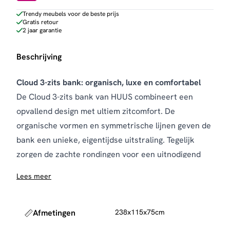
aantal
Trendy meubels voor de beste prijs
Gratis retour
2 jaar garantie
Beschrijving
Cloud 3-zits bank: organisch, luxe en comfortabel
De Cloud 3-zits bank van HUUS combineert een
opvallend design met ultiem zitcomfort. De
organische vormen en symmetrische lijnen geven de
bank een unieke, eigentijdse uitstraling. Tegelijk
zorgen de zachte rondingen voor een uitnodigend
geheel, waardoor deze bank direct sfeer toevoegt
Lees meer
aan de woonkamer.
De bank is bekleed met de luxe Elite stof en
verkrijgbaar in warme kleuren zoals grijs, klei en
Afmetingen
238x115x75cm
naturel. Deze tinten versterken het rustige en