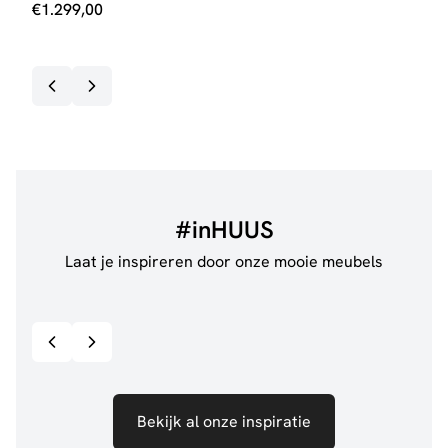
€
1.299,00
€
1.
#inHUUS
Laat je inspireren door onze mooie meubels
@anouskaband
528
@thui
Bekijk inspiratie details
Bekijk al onze inspiratie