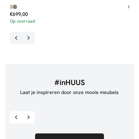
€
699,00
€
1.
Op voorraad
#inHUUS
Laat je inspireren door onze mooie meubels
@anouskaband
528
@thui
Bekijk inspiratie details