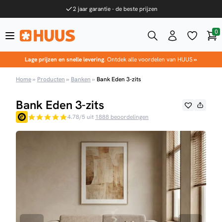
Ga naar de inhoud
2 jaar garantie - de beste prijzen
0
Win
HUUS.nl
Lage prijzen en snelle levering
. Ontdek alle voordelen van HUUS
»
Home
»
Producten
»
Banken
»
Bank Eden 3-zits
Bank Eden 3-zits
4.78/5 uit
1888 beoordelingen