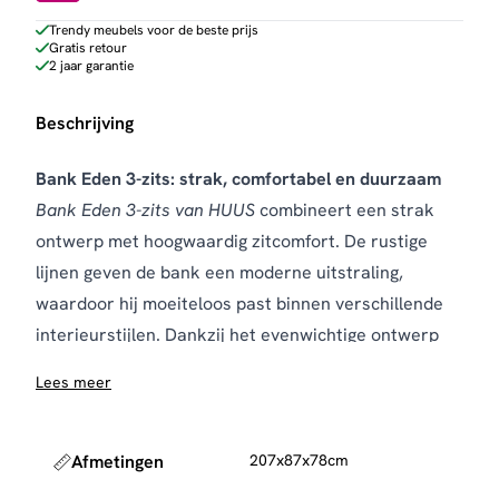
aantal
Trendy meubels voor de beste prijs
Gratis retour
2 jaar garantie
Beschrijving
Bank Eden 3-zits: strak, comfortabel en duurzaam
Bank Eden 3-zits van HUUS
combineert een strak
ontwerp met hoogwaardig zitcomfort. De rustige
lijnen geven de bank een moderne uitstraling,
waardoor hij moeiteloos past binnen verschillende
interieurstijlen. Dankzij het evenwichtige ontwerp
vormt deze bank een stijlvolle basis voor de
Lees meer
woonkamer.
De bekleding is uitgevoerd in de kwalitatieve Elite
stof en verkrijgbaar in kleuren zoals Naturel, Clay en
Afmetingen
207x87x78cm
Stone. Deze tinten zorgen voor een warme, tijdloze