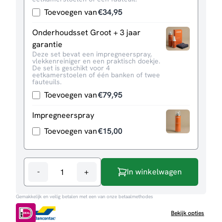
Toevoegen van
€
34,95
Onderhoudsset Groot + 3 jaar
garantie
Deze set bevat een impregneerspray,
vlekkenreiniger en een praktisch doekje.
De set is geschikt voor 4
eetkamerstoelen of één banken of twee
fauteuils.
Toevoegen van
€
79,95
Impregneerspray
Toevoegen van
€
15,00
-
+
In winkelwagen
Bank
Eden
Gemakkelijk en veilig betalen met een van onze betaalmethodes
3-
zits
Bekijk opties