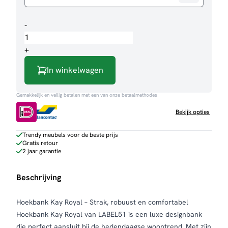
Hoekbank
-
Kay
Royal
+
aantal
In winkelwagen
Gemakkelijk en veilig betalen met een van onze betaalmethodes
Bekijk opties
Trendy meubels voor de beste prijs
Gratis retour
2 jaar garantie
Beschrijving
Hoekbank Kay Royal – Strak, robuust en comfortabel
Hoekbank Kay Royal van LABEL51 is een luxe designbank
die perfect aansluit bij de hedendaagse woontrend. Met zijn