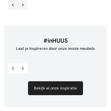
#inHUUS
Laat je inspireren door onze mooie meubels
@jillgoede_
867
@de.
Bekijk inspiratie details
Bekijk al onze inspiratie