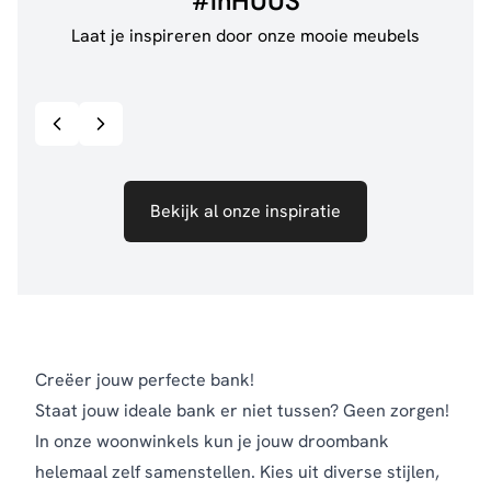
#inHUUS
Laat je inspireren door onze mooie meubels
@jillgoede_
867
@de.
Bekijk inspiratie details
Bekijk al onze inspiratie
Creëer jouw perfecte bank!
Staat jouw ideale bank er niet tussen? Geen zorgen!
In onze woonwinkels kun je jouw droombank
helemaal zelf samenstellen. Kies uit diverse stijlen,