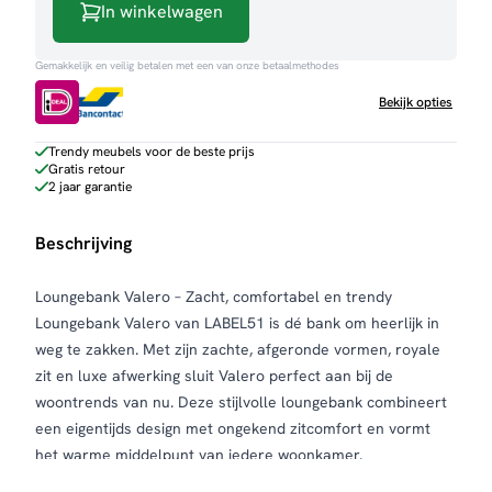
In winkelwagen
Gemakkelijk en veilig betalen met een van onze betaalmethodes
Bekijk opties
Trendy meubels voor de beste prijs
Gratis retour
2 jaar garantie
Beschrijving
Loungebank Valero – Zacht, comfortabel en trendy
Loungebank Valero van LABEL51 is dé bank om heerlijk in
weg te zakken. Met zijn zachte, afgeronde vormen, royale
zit en luxe afwerking sluit Valero perfect aan bij de
woontrends van nu. Deze stijlvolle loungebank combineert
een eigentijds design met ongekend zitcomfort en vormt
het warme middelpunt van iedere woonkamer.
Valero is voorzien van royale, losse rug- en zitkussens die