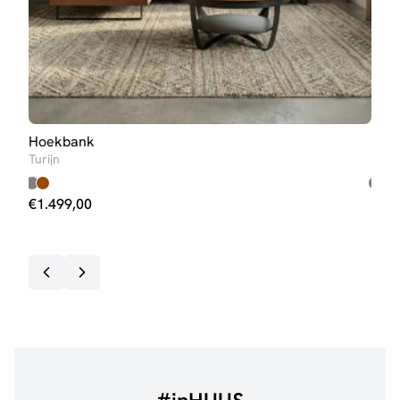
Hoekbank
Hoe
Turijn
Sixt
€
1.499,00
€
1.