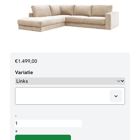
€
1.499,00
Variatie
Loungebank
-
Valero
aantal
+