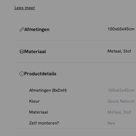
Poefs bij HUUS
Lees meer
Poefs zijn multifunctionele meubelstukken die comfort 
vind je een breed assortiment poefs in diverse materia
je nu een zachte bouclé poef zoekt, een stoere leren va
Afmetingen
100x65x45cm
eyecatcher zoals de Poef Vista, er is altijd een poef die 
Gebruik ze als voetenbank, extra zitplaats of decoratie
Materiaal
Metaal, Stof
woonruimte een stijlvolle en praktische upgrade.
Productdetails
Afmetingen (BxDxH)
100x65x45cm
Kleur
Goud, Naturel
Materiaal
Metaal, Stof
Zelf monteren?
Nee