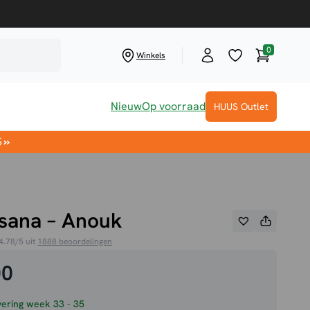
0
Winkelwag
Winkels
Nieuw
Op voorraad
HUUS Outlet
S
»
sana – Anouk
4.78/5 uit
1888 beoordelingen
00
ering week 33 - 35