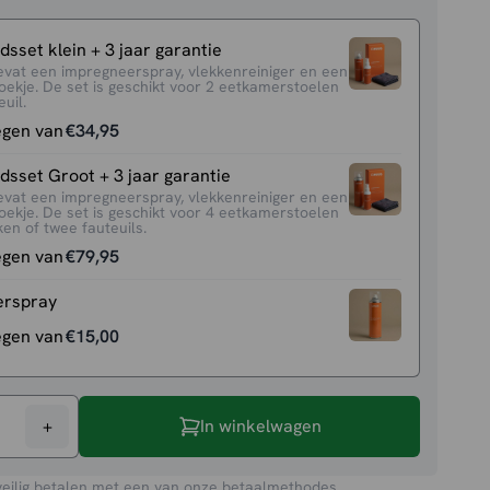
sset klein + 3 jaar garantie
evat een impregneerspray, vlekkenreiniger en een
oekje. De set is geschikt voor 2 eetkamerstoelen
uil.
egen van
€
34,95
sset Groot + 3 jaar garantie
evat een impregneerspray, vlekkenreiniger en een
oekje. De set is geschikt voor 4 eetkamerstoelen
en of twee fauteuils.
egen van
€
79,95
erspray
egen van
€
15,00
+
In winkelwagen
veilig betalen met een van onze betaalmethodes