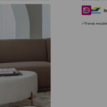
-
Anouk
Be
aantal
Trendy meubels