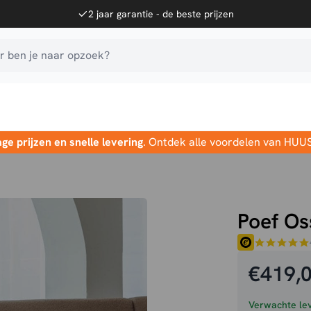
2 jaar garantie - de beste prijzen
 ben je naar opzoek?
age prijzen en snelle levering
. Ontdek alle voordelen van HUU
Poef Os
€
419,
Verwachte lev