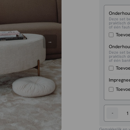
Onderhoud
Deze set b
praktisch d
of één faute
Toevo
Onderhoud
Deze set b
praktisch d
of één bank
Toevo
Impregne
Toevo
-
Poef
Ossana
Gemakkelijk en 