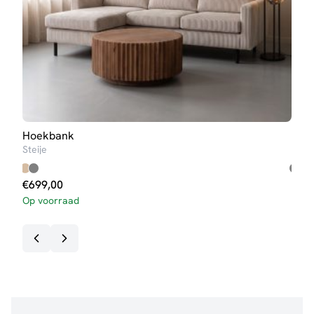
Hoekbank
Hoe
Steije
Twen
€
699,00
€
1.
Op voorraad