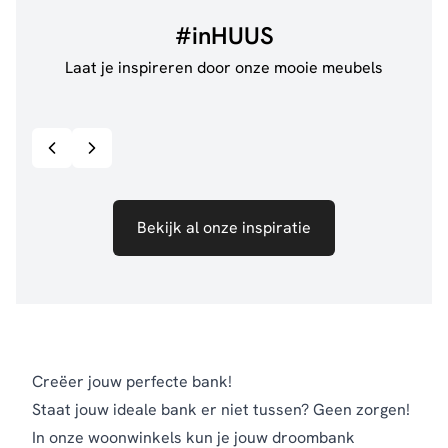
#inHUUS
Laat je inspireren door onze mooie meubels
@jillgoede_
867
@de.
Bekijk inspiratie details
Bekijk al onze inspiratie
Creëer jouw perfecte bank!
Staat jouw ideale bank er niet tussen? Geen zorgen!
In onze woonwinkels kun je jouw droombank