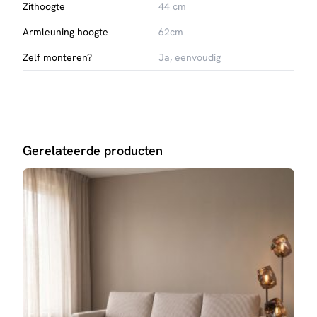
Zithoogte
44 cm
Krachtig en strak design met moderne uitstraling.
Luxe uitgevoerd in zachte Royal Bouclé stof.
Armleuning hoogte
62cm
Verkrijgbaar in Naturel en Mushroom.
Zelf monteren?
Ja, eenvoudig
Gerelateerde producten