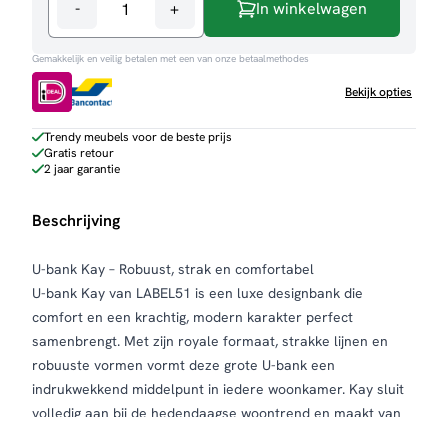
-
+
In winkelwagen
U-
bank
Gemakkelijk en veilig betalen met een van onze betaalmethodes
Kay
aantal
Bekijk opties
Trendy meubels voor de beste prijs
Gratis retour
2 jaar garantie
Beschrijving
U-bank Kay – Robuust, strak en comfortabel
U-bank Kay van LABEL51 is een luxe designbank die
comfort en een krachtig, modern karakter perfect
samenbrengt. Met zijn royale formaat, strakke lijnen en
robuuste vormen vormt deze grote U-bank een
indrukwekkend middelpunt in iedere woonkamer. Kay sluit
volledig aan bij de hedendaagse woontrend en maakt van
de zithoek een stijlvolle plek om samen te ontspannen.