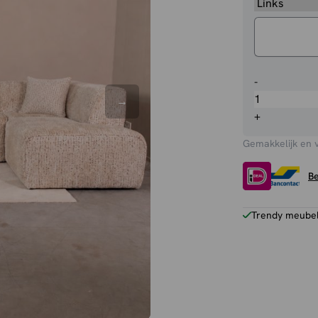
U-
-
Bank
Salvano
+
aantal
Gemakkelijk en 
Be
Trendy meubels