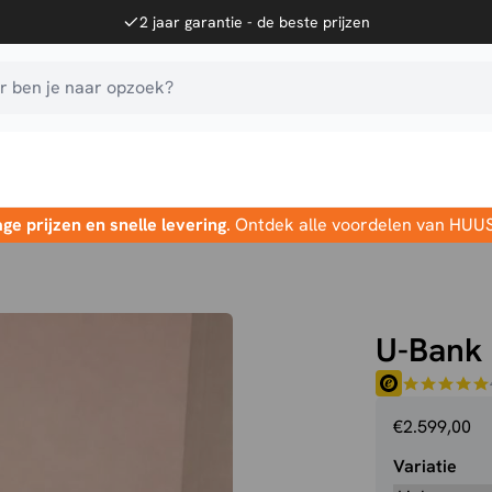
2 jaar garantie - de beste prijzen
 ben je naar opzoek?
age prijzen en snelle levering
. Ontdek alle voordelen van HUU
U-Bank
€
2.599,00
Variatie