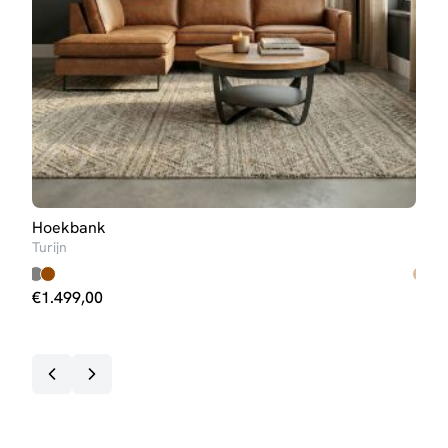
Hoekbank
Hoe
Turijn
Steij
€
1.499,00
€
69
Op v