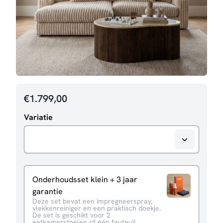
€
1.799,00
Variatie
Onderhoudsset klein + 3 jaar
garantie
Deze set bevat een impregneerspray,
vlekkenreiniger en een praktisch doekje.
De set is geschikt voor 2
eetkamerstoelen of één fauteuil.