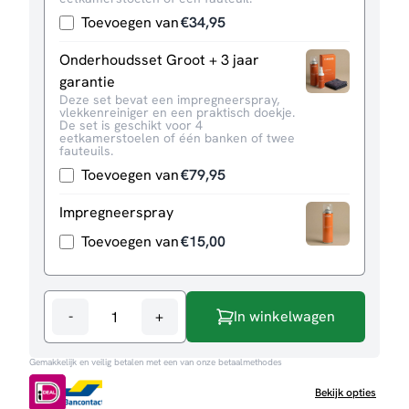
Toevoegen van
€
34,95
Onderhoudsset Groot + 3 jaar
garantie
Deze set bevat een impregneerspray,
vlekkenreiniger en een praktisch doekje.
De set is geschikt voor 4
eetkamerstoelen of één banken of twee
fauteuils.
Toevoegen van
€
79,95
Impregneerspray
Toevoegen van
€
15,00
-
+
In winkelwagen
Bank
Lindy
Gemakkelijk en veilig betalen met een van onze betaalmethodes
3-
zits
Bekijk opties