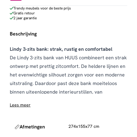
aantal
Trendy meubels voor de beste prijs
Gratis retour
2 jaar garantie
Beschrijving
Lindy 3-zits bank: strak, rustig en comfortabel
De Lindy 3-zits bank van HUUS combineert een strak
ontwerp met prettig zitcomfort. De heldere lijnen en
het evenwichtige silhouet zorgen voor een moderne
uitstraling. Daardoor past deze bank moeiteloos
binnen uiteenlopende interieurstijlen, van
minimalistisch tot warm en tijdloos.
Lees meer
De bank is bekleed met een hoogwaardige stof in
een stijlvolle beige tint. Deze kleur vormt een rustige
basis in de woonkamer en laat zich eenvoudig
Afmetingen
274x155x77 cm
combineren met andere meubels en accessoires. De