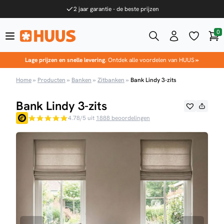
Ga naar de inhoud
2 jaar garantie - de beste prijzen
0
Win
HUUS.nl
Lage prijzen en snelle levering
. Ontdek alle voordelen van HUUS
»
Home
»
Producten
»
Banken
»
Zitbanken
»
Bank Lindy 3-zits
Bank Lindy 3-zits
4.78/5 uit
1888 beoordelingen