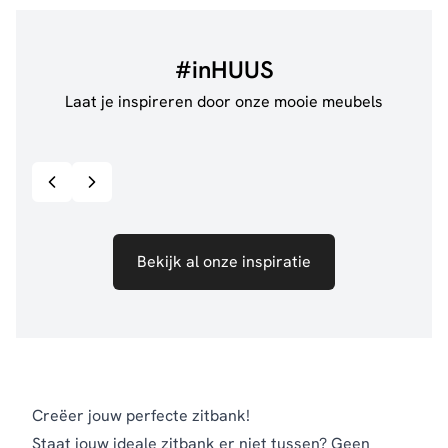
#inHUUS
Laat je inspireren door onze mooie meubels
@de.pleck
@thui
Bekijk inspiratie details
Bekijk al onze inspiratie
Creëer jouw perfecte zitbank!
Staat jouw ideale zitbank er niet tussen? Geen