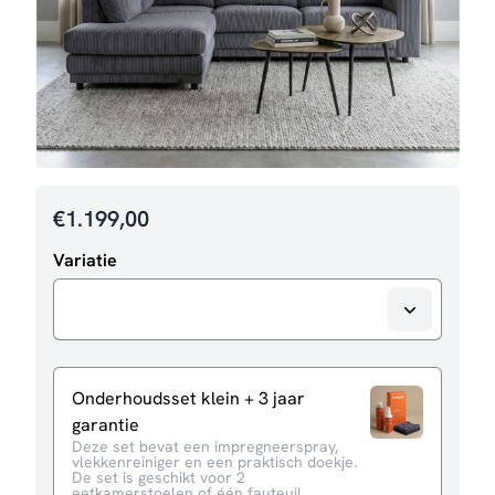
€
1.199,00
Variatie
Onderhoudsset klein + 3 jaar
garantie
Deze set bevat een impregneerspray,
vlekkenreiniger en een praktisch doekje.
De set is geschikt voor 2
eetkamerstoelen of één fauteuil.