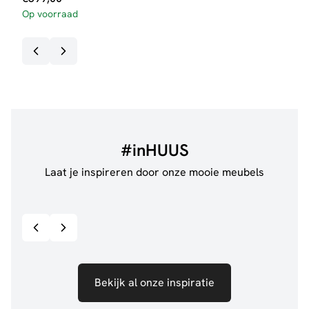
Op voorraad
#inHUUS
Laat je inspireren door onze mooie meubels
@jillgoede_
867
@de.
Bekijk inspiratie details
Bekijk al onze inspiratie