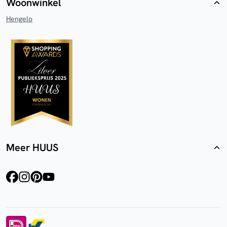
Woonwinkel
Hengelo
Meer HUUS
facebook
instagram
pinterest
youtube