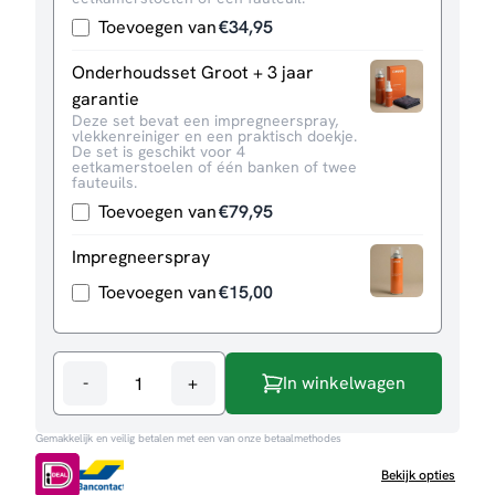
Toevoegen van
€
34,95
Onderhoudsset Groot + 3 jaar
garantie
Deze set bevat een impregneerspray,
vlekkenreiniger en een praktisch doekje.
De set is geschikt voor 4
eetkamerstoelen of één banken of twee
fauteuils.
Toevoegen van
€
79,95
Impregneerspray
Toevoegen van
€
15,00
-
+
In winkelwagen
Hoekbank
Girona
Gemakkelijk en veilig betalen met een van onze betaalmethodes
aantal
Bekijk opties