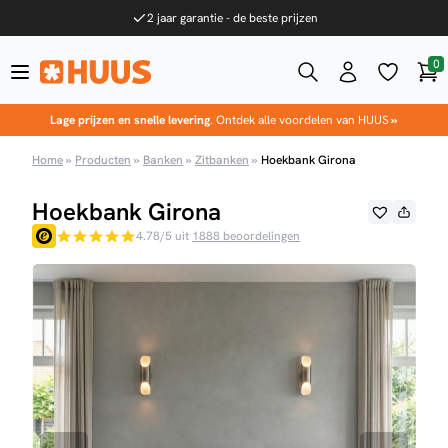
Ga naar de inhoud
2 jaar garantie - de beste prijzen
0
Win
HUUS.nl
Lage prijzen en snelle levering
. Ontdek alle voordelen van HUUS
»
Home
»
Producten
»
Banken
»
Zitbanken
»
Hoekbank Girona
Hoekbank Girona
4.78/5 uit
1888 beoordelingen