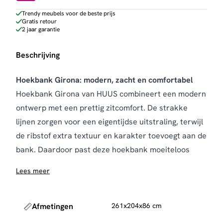
Trendy meubels voor de beste prijs
Gratis retour
2 jaar garantie
Beschrijving
Hoekbank Girona: modern, zacht en comfortabel
Hoekbank Girona van HUUS combineert een modern
ontwerp met een prettig zitcomfort. De strakke
lijnen zorgen voor een eigentijdse uitstraling, terwijl
de ribstof extra textuur en karakter toevoegt aan de
bank. Daardoor past deze hoekbank moeiteloos
binnen uiteenlopende woonstijlen, van modern tot
Lees meer
klassiek.
De bank is bekleed met zachte ribstof en is
verkrijgbaar in stijlvolle kleuren zoals grijs en
Afmetingen
261x204x86 cm
lichtgrijs. Deze tinten vormen een rustige basis in de