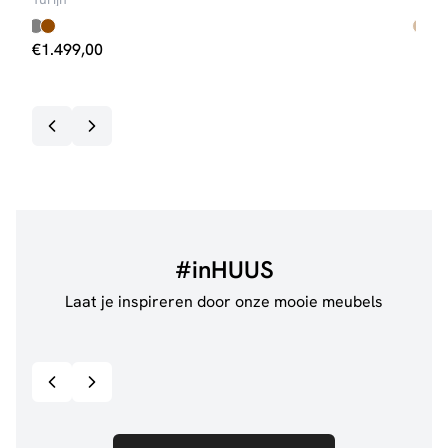
€
1.499,00
€
69
Op v
#inHUUS
Laat je inspireren door onze mooie meubels
@anouskaband
528
@de.
Bekijk inspiratie details