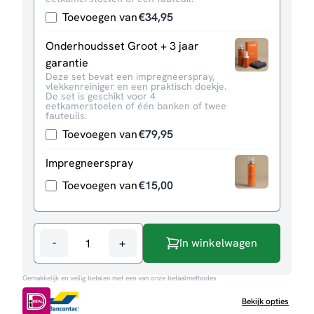
Toevoegen van
€
34,95
Onderhoudsset Groot + 3 jaar
garantie
Deze set bevat een impregneerspray,
vlekkenreiniger en een praktisch doekje.
De set is geschikt voor 4
eetkamerstoelen of één banken of twee
fauteuils.
Toevoegen van
€
79,95
Impregneerspray
Toevoegen van
€
15,00
-
+
In winkelwagen
Hoekbank
Jacob
Gemakkelijk en veilig betalen met een van onze betaalmethodes
aantal
Bekijk opties