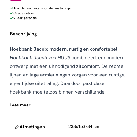
Trendy meubels voor de beste prijs
Gratis retour
2 jaar garantie
Beschrijving
Hoekbank Jacob: modern, rustig en comfortabel
Hoekbank Jacob van HUUS
combineert een modern
ontwerp met een uitnodigend zitcomfort. De rechte
lijnen en lage armleuningen zorgen voor een rustige,
eigentijdse uitstraling. Daardoor past deze
hoekbank moeiteloos binnen verschillende
interieurstijlen, van modern tot warm en huiselijk.
Lees meer
De bank is bekleed met 100% polyester en
verkrijgbaar in stijlvolle kleuren zoals beige en bruin.
Deze tinten maken het eenvoudig om de bank te
Afmetingen
238x153x84 cm
combineren met andere meubels en accessoires. De