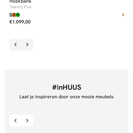
Hoekbank
Hoe
Twenty Five
Nou
€
1.099,00
€
1.
Op v
#inHUUS
Laat je inspireren door onze mooie meubels
@jillgoede_
867
@sha
Bekijk inspiratie details