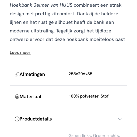
Hoekbank Jelmer van HUU
S combineert een strak
design met prettig zitcomfort. Dankzij de heldere
lijnen en het rustige silhouet heeft de bank een
moderne uitstraling. Tegelijk zorgt het tijdloze
ontwerp ervoor dat deze hoekbank moeiteloos past
binnen verschillende interieurstijlen, van modern tot
Lees meer
warm en sfeervol.
De bank is bekleed met een hoogwaardige stof en
verkrijgbaar in stijlvolle kleuren zoals groen en
Afmetingen
255x206x85
taupe. Daardoor laat Jelmer zich eenvoudig
combineren met andere meubels en accessoires. De
Materiaal
100% polyester, Stof
royale afmetingen bieden volop ruimte om samen te
zitten of heerlijk te ontspannen. Bovendien zorgen
de comfortabele zitdiepte en prettige rughoogte
Productdetails
voor goede ondersteuning, ook tijdens langere
momenten op de bank. Zo is deze hoekbank geschikt
Groen links
,
Groen rechts
,