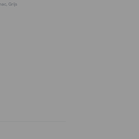
meubel. Ze bieden veel
ac, Grijs
. Bij HUUS vind je
alen. Met een model zoals