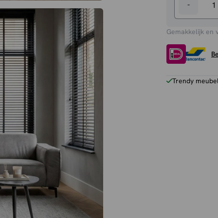
-
Hoekbank
Stilo
Gemakkelijk en 
aantal
Be
Trendy meubels