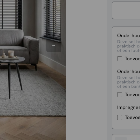
Onderhoud
Deze set b
praktisch d
of één faute
Toevo
Onderhoud
Deze set b
praktisch d
of één bank
Toevo
Impregne
Toevo