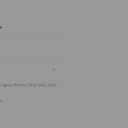
traling en maken het
kussens prettig comfort,
e nu alleen tot rust komt
t voldoende ruimte en
m
lle basis voor je zithoek.
l om extra sfeer te
mfortabel is, maar ook
Cognac Rechts
,
Grijs links
,
Grijs
m