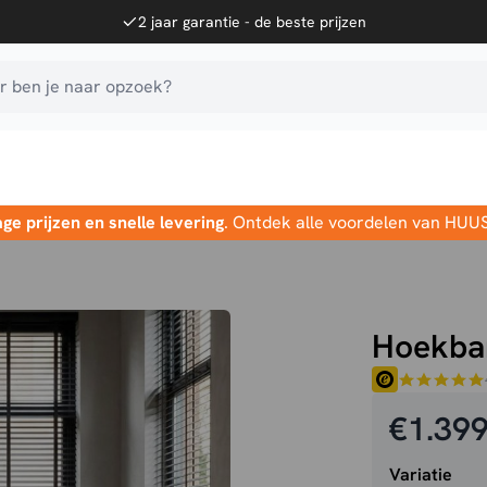
2 jaar garantie - de beste prijzen
 ben je naar opzoek?
age prijzen en snelle levering
. Ontdek alle voordelen van HUU
Hoekban
€
1.399
Variatie