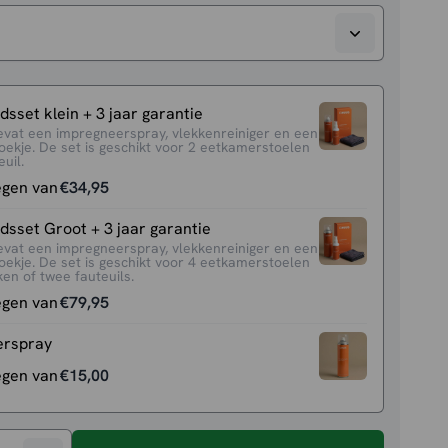
sset klein + 3 jaar garantie
evat een impregneerspray, vlekkenreiniger en een
oekje. De set is geschikt voor 2 eetkamerstoelen
uil.
egen van
€
34,95
sset Groot + 3 jaar garantie
evat een impregneerspray, vlekkenreiniger en een
oekje. De set is geschikt voor 4 eetkamerstoelen
en of twee fauteuils.
egen van
€
79,95
erspray
egen van
€
15,00