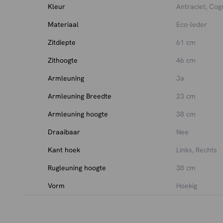
Hoekbanken combineren comfort en uitstraling in één 
Kleur
Antraciet, Cogn
zitruimte en helpen de woonkamer praktisch in te delen
Materiaal
Eco-leder
hoekbanken in verschillende stijlen, kleuren en materi
Zitdiepte
61 cm
Stilo voeg je comfort en karakter toe aan je interieur.
Zithoogte
46 cm
Armleuning
Ja
Armleuning Breedte
23 cm
Armleuning hoogte
38 cm
Draaibaar
Nee
Kant hoek
Links, Rechts
Rugleuning hoogte
38 cm
Vorm
Hoekig