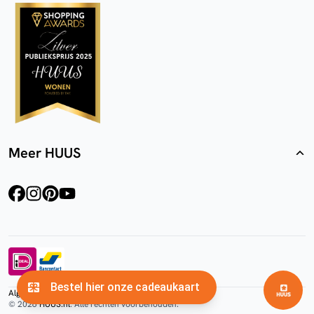
Meer HUUS
facebook
instagram
pinterest
youtube
Algemene voorwaarden
Privacyverklaring
Cookies
© 2026
HUUS.nl
. Alle rechten voorbehouden.