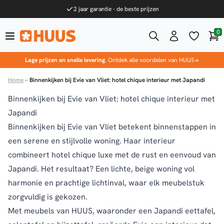
Ga naar de inhoud
2 jaar garantie - de beste prijzen
0
Win
HUUS.nl
Lage prijzen en snelle levering
. Ontdek alle voordelen van HUUS
»
Home
»
Binnenkijken bij Evie van Vliet: hotel chique interieur met Japandi
Binnenkijken bij Evie van Vliet: hotel chique interieur met
Japandi
Binnenkijken bij Evie van Vliet betekent binnenstappen in
een serene en stijlvolle woning. Haar interieur
combineert
hotel chique
luxe met de rust en eenvoud van
Japandi
. Het resultaat? Een lichte, beige woning vol
harmonie en prachtige lichtinval, waar elk meubelstuk
zorgvuldig is gekozen.
Met meubels van HUUS, waaronder een Japandi eettafel,