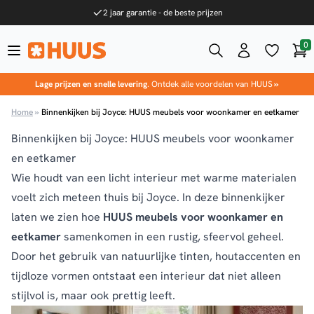
Ga naar de inhoud
2 jaar garantie - de beste prijzen
0
Win
HUUS.nl
Lage prijzen en snelle levering
. Ontdek alle voordelen van HUUS
»
Home
»
Binnenkijken bij Joyce: HUUS meubels voor woonkamer en eetkamer
Binnenkijken bij Joyce: HUUS meubels voor woonkamer
en eetkamer
Wie houdt van een licht interieur met warme materialen
voelt zich meteen thuis bij Joyce. In deze binnenkijker
laten we zien hoe
HUUS meubels voor woonkamer en
eetkamer
samenkomen in een rustig, sfeervol geheel.
Door het gebruik van natuurlijke tinten, houtaccenten en
tijdloze vormen ontstaat een interieur dat niet alleen
stijlvol is, maar ook prettig leeft.