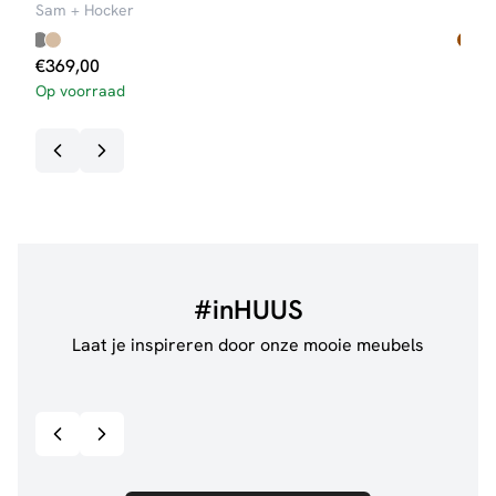
Sam + Hocker
Thirt
€
369,00
€
21
Op voorraad
#inHUUS
Laat je inspireren door onze mooie meubels
@jillgoede_
867
@de.
Bekijk inspiratie details