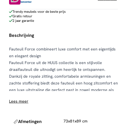
Trendy meubels voor de beste prijs
Gratis retour
2 jaar garantie
Beschrijving
Fauteuil Force combineert luxe comfort met een eigentijds
en elegant design
Fauteuil Force uit de HUUS collectie is een stijlvolle
draaifauteuil die uitnodigt om heerlijk te ontspannen.
Dankzij de royale zitting, comfortabele armleuningen en
zachte stoffering biedt deze fauteuil een hoog zitcomfort en
een luxe uitstraling die perfect past in zowel moderne als
hotel-chique interieurs.
Lees meer
De fauteuil is bekleed met een hoogwaardige stof die niet
alleen zacht aanvoelt, maar ook zorgt voor een warme en
uitnodigende uitstraling. De subtiele rondingen van de
Afmetingen
73x81x89 cm
zitting en rugleuning geven Force een elegant karakter en