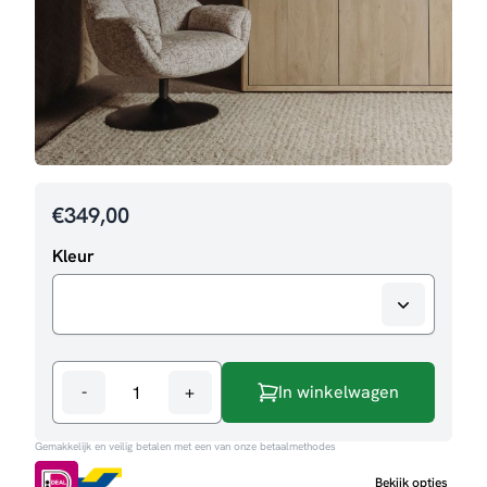
€
349,00
Kleur
-
+
In winkelwagen
Fauteuil
Force
Gemakkelijk en veilig betalen met een van onze betaalmethodes
aantal
Bekijk opties