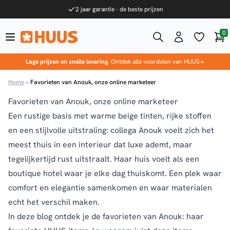
Ga naar de inhoud
2 jaar garantie - de beste prijzen
0
Win
HUUS.nl
Lage prijzen en snelle levering
. Ontdek alle voordelen van HUUS
»
Home
»
Favorieten van Anouk, onze online marketeer
Favorieten van Anouk, onze online marketeer
Een rustige basis met warme beige tinten, rijke stoffen
en een stijlvolle uitstraling: collega Anouk voelt zich het
meest thuis in een interieur dat luxe ademt, maar
tegelijkertijd rust uitstraalt. Haar huis voelt als een
boutique hotel waar je elke dag thuiskomt. Een plek waar
comfort en elegantie samenkomen en waar materialen
echt het verschil maken.
In deze blog ontdek je de favorieten van Anouk: haar