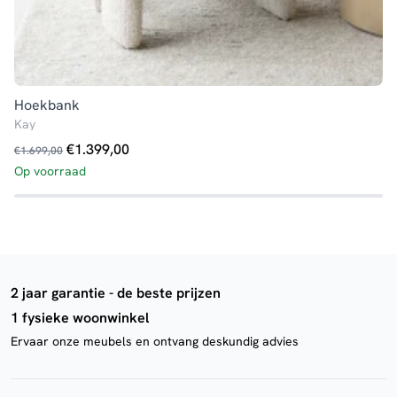
Hoekbank
Kay
Oorspronkelijke
Huidige
€
1.399,00
€
1.699,00
prijs
prijs
Op voorraad
was:
is:
€1.699,00.
€1.399,00.
2 jaar garantie - de beste prijzen
1 fysieke woonwinkel
Ervaar onze meubels en ontvang deskundig advies