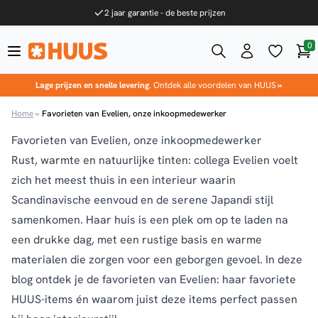
Ga naar de inhoud
2 jaar garantie - de beste prijzen
0
Win
HUUS.nl
Lage prijzen en snelle levering
. Ontdek alle voordelen van HUUS
»
Home
»
Favorieten van Evelien, onze inkoopmedewerker
Favorieten van Evelien, onze inkoopmedewerker
Rust, warmte en natuurlijke tinten: collega Evelien voelt
zich het meest thuis in een interieur waarin
Scandinavische eenvoud en de serene Japandi stijl
samenkomen. Haar huis is een plek om op te laden na
een drukke dag, met een rustige basis en warme
materialen die zorgen voor een geborgen gevoel. In deze
blog ontdek je de favorieten van Evelien: haar favoriete
HUUS-items én waarom juist deze items perfect passen