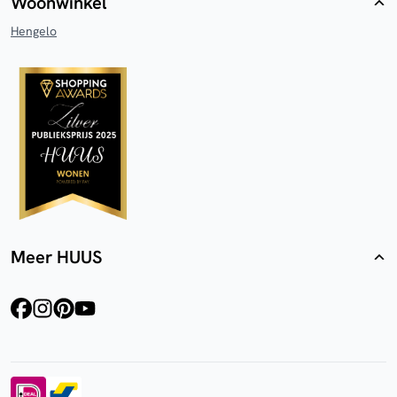
Woonwinkel
Hengelo
Meer HUUS
facebook
instagram
pinterest
youtube