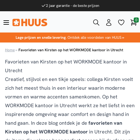
Ga naar de inhoud
2 jaar garantie - de beste prijzen
0
Win
HUUS.nl
Lage prijzen en snelle levering
. Ontdek alle voordelen van HUUS
»
Home
»
Favorieten van Kirsten op het WORKMODE kantoor in Utrecht
Favorieten van Kirsten op het WORKMODE kantoor in
Utrecht
Creatief, stijlvol en een tikje speels: collega Kirsten voelt
zich het meest thuis in een interieur waarin moderne
vormen en warme accenten samenkomen. Op het
WORKMODE kantoor in Utrecht werkt ze het liefst in een
inspirerende omgeving waar comfort en design hand in
hand gaan. In deze blog ontdek je de
favorieten van
Kirsten op het WORKMODE kantoor
in Utrecht. Dit zijn