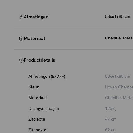
Afmetingen
58x61x85 cm
Materiaal
Chenille, Meta
Productdetails
Afmetingen (BxDxH)
58x61x85 cm
Kleur
Hoven Champa
Materiaal
Chenille, Meta
Draagvermogen
125kg
Zitdiepte
47 cm
Zithoogte
52 cm