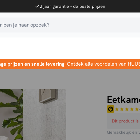
2 jaar garantie - de beste prijzen
 ben je naar opzoek?
age prijzen en snelle levering
. Ontdek alle voordelen van HUU
Eetkam
Dit product i
Gemakkelijk en 