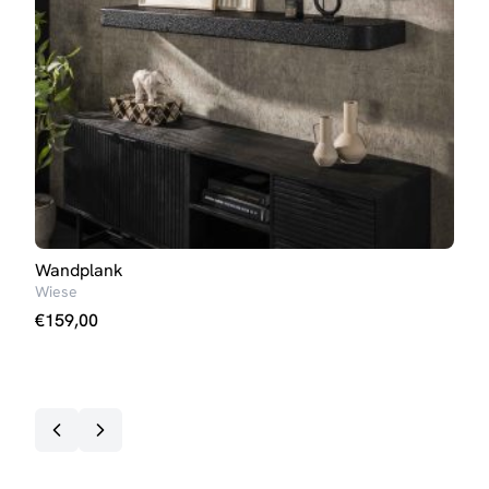
Wandplank
Han
Wiese
Cost
€
159,00
€
37
Op v