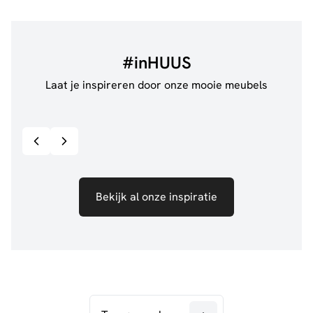
#inHUUS
Laat je inspireren door onze mooie meubels
@jillgoede_
867
@de.
Bekijk inspiratie details
Bekijk al onze inspiratie