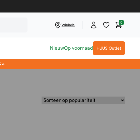
0
Winkelwag
Winkels
Nieuw
Op voorraad
HUUS Outlet
S
»