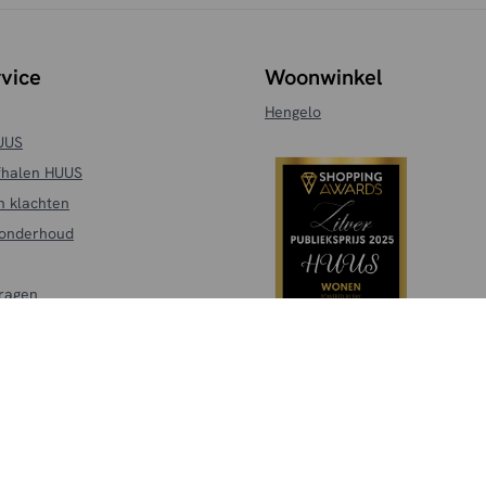
vice
Woonwinkel
Hengelo
HUUS
fhalen HUUS
n klachten
 onderhoud
vragen
Algemene voorwaarden
Privacyverklaring
Cookies