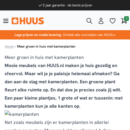
Ga naar de inhoud
2 jaar garantie - de beste prijzen
0
Win
HUUS.nl
Lage prijzen en snelle levering
. Ontdek alle voordelen van HUUS
»
Home
»
Meer groen in huis met kamerplanten
Meer groen in huis met kamerplanten
Mooie meubels van HUUS.nl maken je huis gezellig en
sfeervol. Maar wil je je paleisje helemaal afmaken? Ga
dan aan de slag met kamerplanten. Een groene plant
fleurt elke ruimte op. En dat doe je precies zoals jij wilt.
Een paar kleine plantjes, 1 grote of wat er tussenin: met
kamerplanten kun je alle kanten op.
Net zoals
meubels
zijn er kamerplanten in allerlei