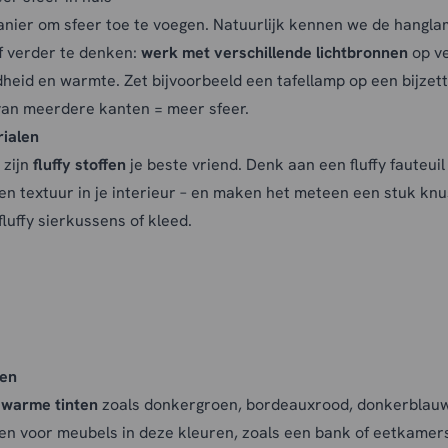
manier om sfeer toe te voegen. Natuurlijk kennen we de hangla
f verder te denken:
werk met verschillende lichtbronnen
op ve
heid en warmte. Zet bijvoorbeeld een tafellamp op een bijzett
 van meerdere kanten = meer sfeer.
rialen
 zijn
fluffy stoffen
je beste vriend. Denk aan een fluffy fauteui
n textuur in je interieur – en maken het meteen een stuk knu
luffy sierkussens of kleed.
en
 warme tinten
zoals donkergroen, bordeauxrood, donkerblauw 
zen voor meubels in deze kleuren, zoals een bank of eetkamers