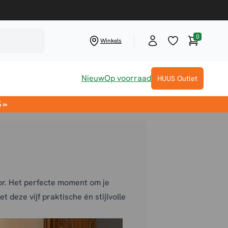
0
Winkelwag
Winkels
Nieuw
Op voorraad
HUUS Outlet
S
»
or. Het perfecte moment om je
et deze vijf praktische én stijlvolle