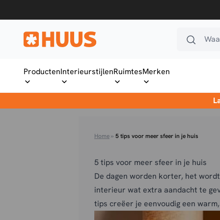
Ga naar de inhoud
Waar
HUUS.nl
Producten
Interieurstijlen
Ruimtes
Merken
L
Home
»
5 tips voor meer sfeer in je huis
5 tips voor meer sfeer in je huis
De dagen worden korter, het wordt
interieur wat extra aandacht te gev
tips creëer je eenvoudig een warm, 