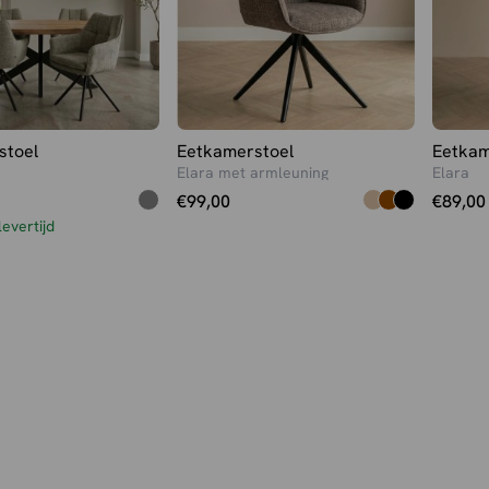
stoel
Eetkamerstoel
Eetkam
Elara met armleuning
Elara
€
99,00
€
89,00
evertijd