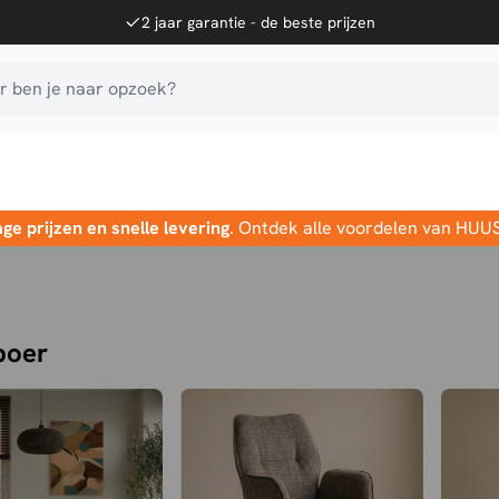
2 jaar garantie - de beste prijzen
 ben je naar opzoek?
age prijzen en snelle levering
. Ontdek alle voordelen van HUU
boer