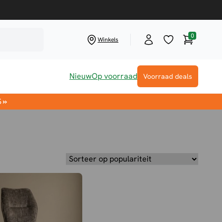
0
Winkelwag
Winkels
Nieuw
Op voorraad
Voorraad deals
S
»