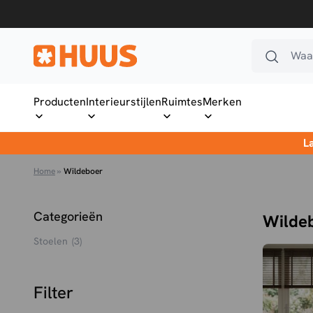
Ga naar de inhoud
Waar
HUUS.nl
Producten
Interieurstijlen
Ruimtes
Merken
L
Home
»
Wildeboer
Categorieën
Wilde
Stoelen
(3)
Filter