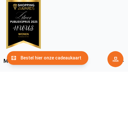
Meer HUUS
facebook
instagram
pinterest
youtube
Algemene voorwaarden
Privacyverklaring
Cookies
© 2026
HUUS.nl
. Alle rechten voorbehouden.