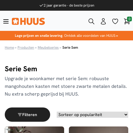
Ga naar de inhoud
2 jaar garantie - de beste prijzen
0
Win
HUUS.nl
Lage prijzen en snelle levering
. Ontdek alle voordelen van HUUS
»
Home
»
Producten
»
Meubelseries
»
Serie Sem
Serie Sem
Upgrade je woonkamer met serie Sem: robuuste
mangohouten kasten met stoere zwarte metalen details.
Nu extra scherp geprijsd bij HUUS.
Filteren