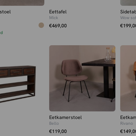
stoel
Eettafel
Sideta
Mick
Wow sof
€
469,00
€
199,0
ad
Eetkamerstoel
Eetkam
Bello
Rivano
€
119,00
€
149,0