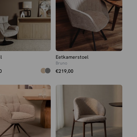
l
Eetkamerstoel
Bruno
0
€
219,00