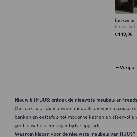
Melva
(2)
Hoven Champagne - Bruin
(4)
Metaal
(130)
Hoven Groen
(1)
Micro leder
(1)
Eetkamer
Hoven Groen - bruin
(1)
Borgo met 
Micro Suede
(7)
Hoven Taupe
(3)
€
149,00
Microsuede
(15)
Hoven Taupe - bruin
(1)
Microvezel
(1)
Hoven Zand
(9)
Missouri stof
(1)
Hoven Zand - bruin
(6)
Nano
(1)
Hunter
(22)
Vorige
Nikkel
(1)
Hunter - fluweel
(5)
Notenhout
(1)
Hunter velours
(1)
Oak veneer
(11)
Ivoor
(13)
Polyester
(9)
Nieuw bij HUUS: ontdek de nieuwste meubels en trend
Khaki
(1)
Premium concrete
(3)
Op zoek naar de nieuwste meubels en woonaccessoires? Bi
Klei
(1)
Prestige Stof
(3)
banken
en
eettafels
tot moderne
kasten
en sfeervolle
Koper
(23)
PU
(1)
geef jouw huis een eigentijdse upgrade.
Koper | Zwart
(1)
PU-leder
(4)
Waarom kiezen voor de nieuwste meubels van HUUS?
Lichtblauw - Chenille
(1)