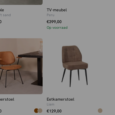
ble
TV-meubel
t sand
Peru
0
€
399,00
Op voorraad
erstoel
Eetkamerstoel
Liam
0
€
129,00