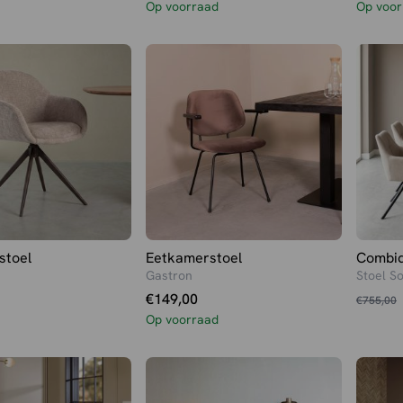
Op voorraad
Op voor
stoel
Eetkamerstoel
Combid
Gastron
Stoel S
Oorspr
Huidig
€
149,00
€
755,00
prijs
prijs
Op voorraad
was:
is:
€755,0
€679,0