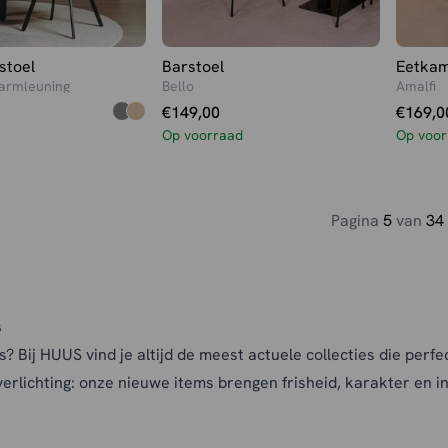
stoel
Barstoel
Eetkam
armleuning
Bello
Amalfi
€
149,00
€
169,0
Op voorraad
Op voor
Pagina
5
van
34
s
j HUUS vind je altijd de meest actuele collecties die perfect
verlichting
: onze nieuwe items brengen frisheid, karakter en in