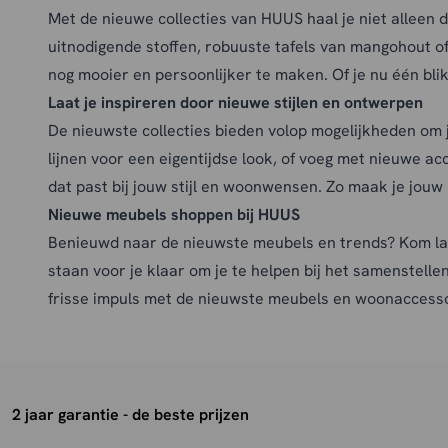
Renegade stof
(4)
Met de nieuwe collecties van HUUS haal je niet alleen 
Lichtbruin
(11)
Ribstof
(4)
uitnodigende stoffen, robuuste
tafels
van mangohout of 
Lichtgrijs
(11)
Rich
(3)
nog mooier en persoonlijker te maken. Of je nu één blikv
Messing
(1)
Rimba
(2)
Laat je inspireren door nieuwe stijlen en ontwerpen
Metaal
(4)
Royal boucle
(5)
De nieuwste collecties bieden volop mogelijkheden om 
Mocca
(1)
RVS
(2)
lijnen voor een eigentijdse look, of voeg met nieuwe
ac
Mokka
(1)
Sheesam hout
(10)
dat past bij jouw stijl en woonwensen. Zo maak je jouw
Moss
(3)
Staal
(43)
Nieuwe meubels shoppen bij HUUS
Moss - microsuede
(3)
Staal, Stof, Textiel
(1)
Benieuwd naar de nieuwste meubels en trends? Kom la
Mosterd
(1)
Steen
(1)
staan voor je klaar om je te helpen bij het samenstelle
Multi
(3)
Stof
(51)
frisse impuls met de nieuwste meubels en woonaccesso
Mushroom
(24)
Stof Copenhagen
(1)
Mushroom - brons
(5)
Stof Cremona
(2)
Mushroom - zwart
(3)
Stof Holmes
(1)
Mushroom Boucle
(2)
Stof Mona
(1)
Mustard
(3)
2 jaar garantie - de beste prijzen
Teak hout
(14)
Nature Smooth
(7)