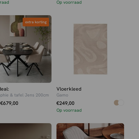
raad
Op voorraad
extra korting
extra korting
eal:
Vloerkleed
ophie & tafel Jens 200cm
Gamo
onkelijke
e
€
679,00
€
249,00
Op voorraad
0.
0.