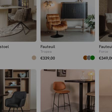
stoel
Fauteuil
Fauteui
Tropea
Force
€
339,00
€
349,0