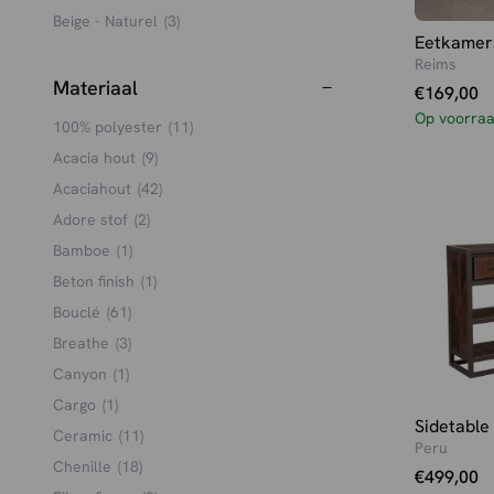
Beige - Naturel
(3)
Eetkamer
Beige - Rib
(2)
Reims
Beige - Walnoot
(12)
Materiaal
€
169,00
Blauw
(2)
Op voorra
100% polyester
(11)
Blue - grey
(1)
Acacia hout
(9)
Brass
(1)
Acaciahout
(42)
Brons
(39)
Adore stof
(2)
Bruin
(129)
Bamboe
(1)
Bruin - Rib
(1)
Beton finish
(1)
Bruin frosted
(2)
Bouclé
(61)
Bruin shaded
(1)
Breathe
(3)
Cappuccino
(2)
Canyon
(1)
Caramel
(1)
Cargo
(1)
Caramel - Chenille
(1)
Sidetable
Ceramic
(11)
Peru
Cement grey
(1)
Chenille
(18)
€
499,00
Champagne
(7)