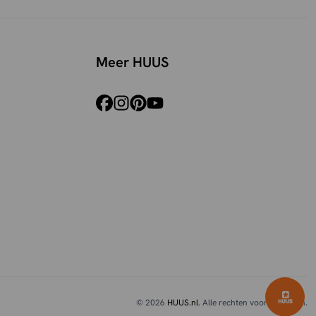
Meer HUUS
facebook
instagram
pinterest
youtube
© 2026
HUUS.nl
. Alle rechten voorbehouden.