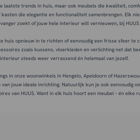
de laatste trends in huis, maar ook meubels die kwaliteit, com
kasten die elegantie en functionaliteit samenbrengen. Elk ni
anger zoekt of jouw hele interieur wilt vernieuwen, bij HUUS vi
je huis opnieuw in te richten of eenvoudig een frisse sfeer 
cessoires
zoals kussens,
vloerkleden
en verlichting net dat bee
 interieur steeds weer verrassend én helemaal van jezelf.
ngs in onze
woonwinkels
in
Hengelo
,
Apeldoorn
of
Hazerswoud
n van jouw ideale inrichting. Natuurlijk kun je ook eenvoudig
ires van HUUS. Want in elk huis hoort een meubel – én elke r