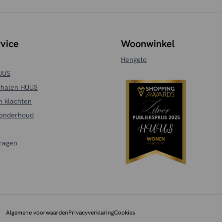
vice
Woonwinkel
Hengelo
HUUS
fhalen HUUS
n klachten
 onderhoud
vragen
Algemene voorwaarden
Privacyverklaring
Cookies