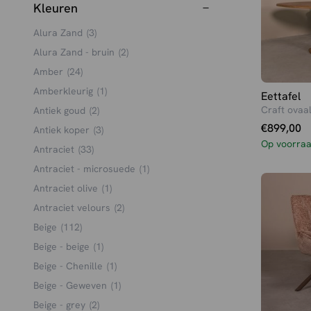
Kleuren
Alura Zand
(3)
Alura Zand - bruin
(2)
Amber
(24)
Amberkleurig
(1)
Eettafel
Craft ovaa
Antiek goud
(2)
€
899,00
Antiek koper
(3)
Op voorra
Antraciet
(33)
Antraciet - microsuede
(1)
Antraciet olive
(1)
Antraciet velours
(2)
Beige
(112)
Beige - beige
(1)
Beige - Chenille
(1)
Beige - Geweven
(1)
Beige - grey
(2)