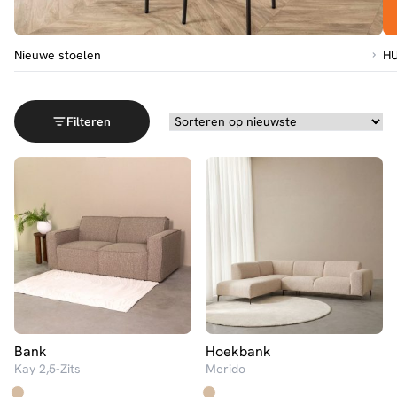
Go to Nieuwe stoelen
Nieuwe stoelen
HU
Filteren
Bank
Hoekbank
Kay 2,5-Zits
Merido