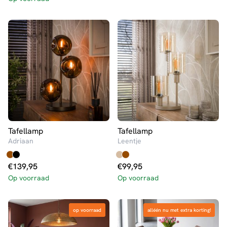
Tafellamp
Tafellamp
Adriaan
Leentje
€
139,95
€
99,95
Op voorraad
Op voorraad
op voorraad
op voorraad
alléén nu met extra korting!
alléén nu met extra korting!