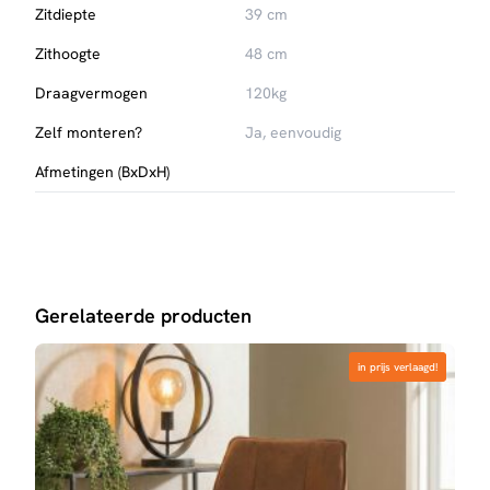
Zitdiepte
39 cm
Zithoogte
48 cm
Draagvermogen
120kg
Zelf monteren?
Ja, eenvoudig
Afmetingen (BxDxH)
Gerelateerde producten
in prijs verlaagd!
in prijs verlaagd!