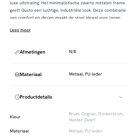
luxe uitstraling. Het minimalistische zwarte metalen frame
geeft Gusto een luchtige, industriële look. Deze combinatie
van comfort en design maakt de stoel ideaal voor lange,
gezellige diners.
Lees meer
Onderhoud en bescherming
Neem de stoel regelmatig af met een lichtvochtige doek om
de kunstlederen bekleding in goede conditie te houden.
Afmetingen
N/B
Vermijd agressieve schoonmaakmiddelen en gebruik
viltglijders onder de poten om je vloer te beschermen
tegen krassen.
Materiaal
Metaal, PU-leder
Productdetails
Bruin, Cognac, Donkerbruin,
Kleur
Hunter, Zwart
Materiaal
Metaal, PU-leder