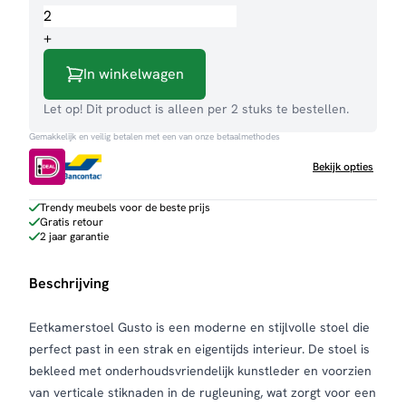
Gusto
aantal
+
In winkelwagen
Let op! Dit product is alleen per 2 stuks te bestellen.
Gemakkelijk en veilig betalen met een van onze betaalmethodes
Bekijk opties
Trendy meubels voor de beste prijs
Gratis retour
2 jaar garantie
Beschrijving
Eetkamerstoel Gusto is een moderne en stijlvolle stoel die
perfect past in een strak en eigentijds interieur. De stoel is
bekleed met onderhoudsvriendelijk kunstleder en voorzien
van verticale stiknaden in de rugleuning, wat zorgt voor een