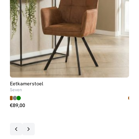
Eetkamerstoel
Eet
Seven
One
€
89,00
€
11
3-5 