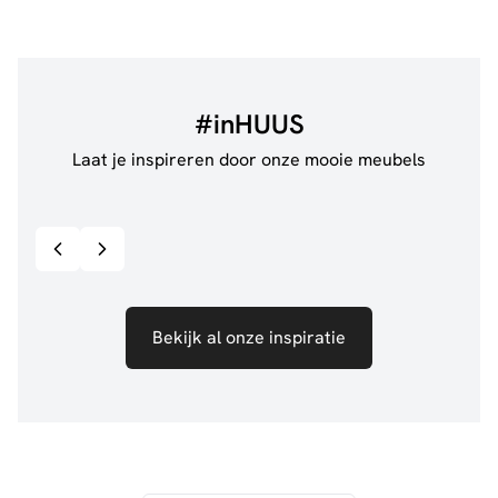
#inHUUS
Laat je inspireren door onze mooie meubels
@jillgoede_
867
@de.
Bekijk inspiratie details
Bekijk al onze inspiratie