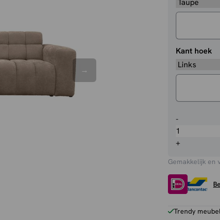
Kant hoek
Loungeban
-
Luna
aantal
+
Gemakkelijk en 
Be
Trendy meubels