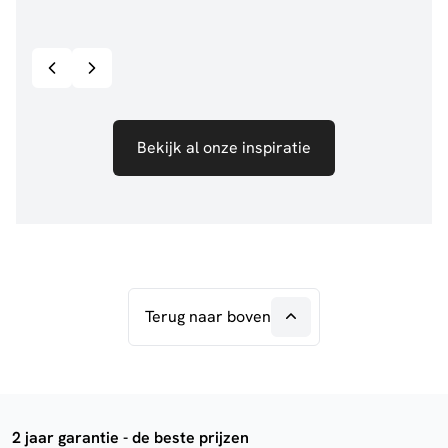
@jillgoede_
867
@de.
Bekijk inspiratie details
Bekijk al onze inspiratie
Terug naar boven
2 jaar garantie - de beste prijzen