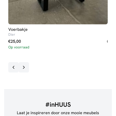
Voerbakje
Eet
Dier
Dali
€
25,00
Op voorraad
€
59
Op v
#inHUUS
Laat je inspireren door onze mooie meubels