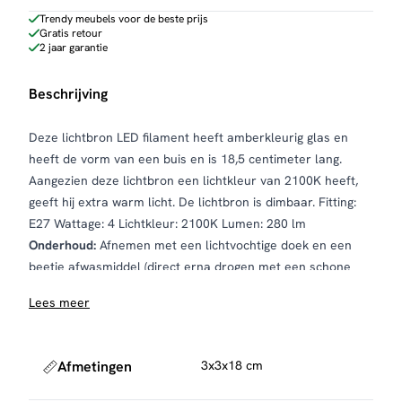
cm
Trendy meubels voor de beste prijs
Gratis retour
aantal
2 jaar garantie
Beschrijving
Deze lichtbron LED filament heeft amberkleurig glas en
heeft de vorm van een buis en is 18,5 centimeter lang.
Aangezien deze lichtbron een lichtkleur van 2100K heeft,
geeft hij extra warm licht. De lichtbron is dimbaar. Fitting:
E27 Wattage: 4 Lichtkleur: 2100K Lumen: 280 lm
Onderhoud:
Afnemen met een lichtvochtige doek en een
beetje afwasmiddel (direct erna drogen met een schone
theedoek)
Lees meer
Afmetingen
3x3x18 cm