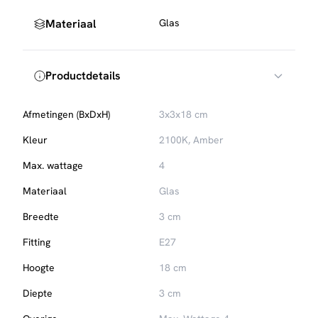
Materiaal
Glas
Productdetails
Afmetingen (BxDxH)
3x3x18 cm
Kleur
2100K, Amber
Max. wattage
4
Materiaal
Glas
Breedte
3 cm
Fitting
E27
Hoogte
18 cm
Diepte
3 cm