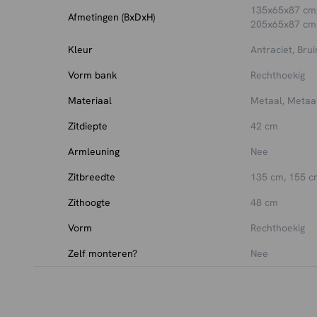
135x65x87 cm,
Afmetingen (BxDxH)
205x65x87 cm
Kleur
Antraciet, Bru
Vorm bank
Rechthoekig
Materiaal
Metaal, Metaal
Zitdiepte
42 cm
Armleuning
Nee
Zitbreedte
135 cm, 155 c
Zithoogte
48 cm
Vorm
Rechthoekig
Zelf monteren?
Nee