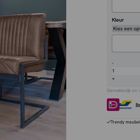
Kleur
Eetkamerb
-
België
aantal
+
Gemakkelijk en 
Be
Trendy meubels