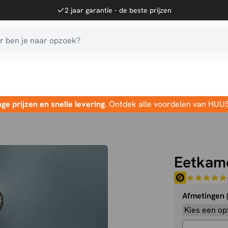
2 jaar garantie - de beste prijzen
 ben je naar opzoek?
age prijzen en snelle levering
. Ontdek alle voordelen van HUU
Eetkame
Afmetingen 