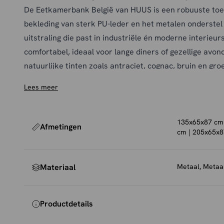
De Eetkamerbank België van HUUS is een robuuste toe
bekleding van sterk PU-leder en het metalen onderstel
uitstraling die past in industriële én moderne interieurs
comfortabel, ideaal voor lange diners of gezellige avon
natuurlijke tinten zoals antraciet, cognac, bruin en gro
combineren met jouw favoriete eettafel en accessoires
Lees meer
lengtes (135 cm, 155 cm, 185 cm en 205 cm), past deze
interieurstijlen.
Onderhoud en bescherming
135x65x87 cm 
Afmetingen
cm | 205x65x
Om de bekleding mooi te houden, raden we aan de ban
een licht vochtige doek.
Vermijd agressieve schoonmaa
kunnen beschadigen.
Voor extra bescherming tegen vl
Materiaal
Metaal, Metaal
impregneerspray
gebruiken, die eenvoudig mee te beste
we om viltjes of dopjes onder de poten te plaatsen om 
Productdetails
krassen.