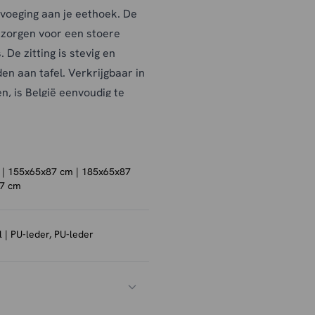
voeging aan je eethoek.
De
 zorgen voor een stoere
.
De zitting is stevig en
den aan tafel.
Verkrijgbaar in
en, is België eenvoudig te
.
Beschikbaar in meerdere
 bank moeiteloos in diverse
| 155x65x87 cm | 185x65x87
87 cm
k regelmatig af te nemen met
kmiddelen die het PU-leder
ekken kun je een geschikte
 | PU-leder, PU-leder
llen is.
Daarnaast adviseren
je vloer te beschermen tegen