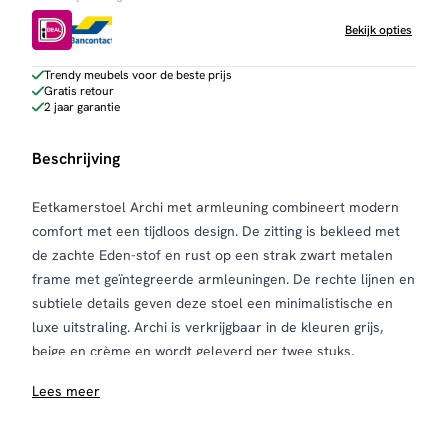
-
met
Bekijk opties
armleuning
aantal
Trendy meubels voor de beste prijs
Gratis retour
2 jaar garantie
Beschrijving
Eetkamerstoel Archi met armleuning combineert modern
comfort met een tijdloos design. De zitting is bekleed met
de zachte Eden-stof en rust op een strak zwart metalen
frame met geïntegreerde armleuningen. De rechte lijnen en
subtiele details geven deze stoel een minimalistische en
luxe uitstraling. Archi is verkrijgbaar in de kleuren grijs,
beige en crème en wordt geleverd per twee stuks.
Onderhoud en bescherming
Lees meer
Om de stof mooi te houden, raden we aan de stoel
regelmatig te stofzuigen met een zachte meubelborstel.
Voor extra bescherming tegen vlekken kun je een