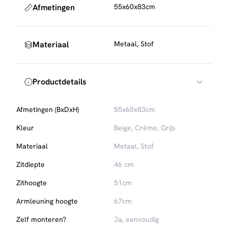
Afmetingen
55x60x83cm
impregneermiddel
gebruiken, die eenvoudig mee te
bestellen is.
Materiaal
Metaal, Stof
Productdetails
Afmetingen (BxDxH)
55x60x83cm
Kleur
Beige, Crême, Grijs
Materiaal
Metaal, Stof
Zitdiepte
46 cm
Zithoogte
51cm
Armleuning hoogte
67cm
Zelf monteren?
Ja, eenvoudig