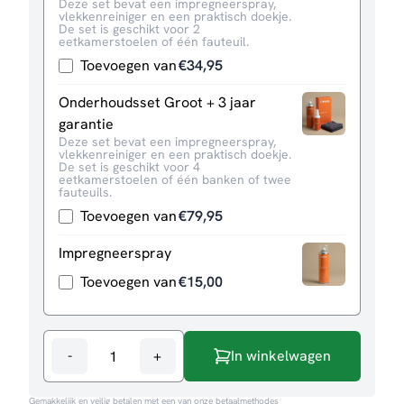
Deze set bevat een impregneerspray,
vlekkenreiniger en een praktisch doekje.
De set is geschikt voor 2
eetkamerstoelen of één fauteuil.
Toevoegen van
€
34,95
Onderhoudsset Groot + 3 jaar
garantie
Deze set bevat een impregneerspray,
vlekkenreiniger en een praktisch doekje.
De set is geschikt voor 4
eetkamerstoelen of één banken of twee
fauteuils.
Toevoegen van
€
79,95
Impregneerspray
Toevoegen van
€
15,00
-
+
In winkelwagen
Eetkamerstoel
Archi
Gemakkelijk en veilig betalen met een van onze betaalmethodes