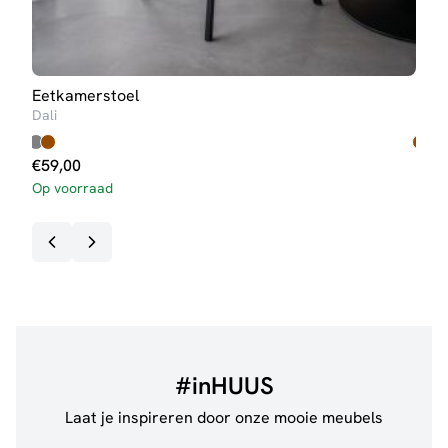
Eetkamerstoel
Eet
Dali
Nine
€
59,00
€
63
Op voorraad
Op v
#inHUUS
Laat je inspireren door onze mooie meubels
@jillgoede_
867
@de.